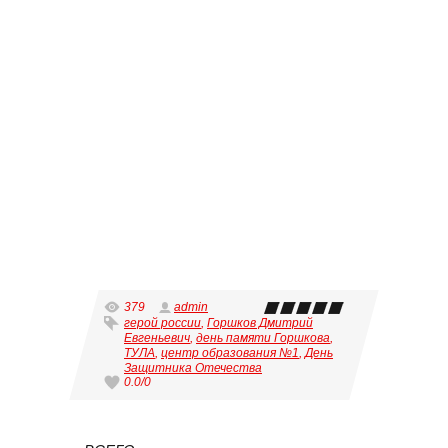
379
admin
герой россии
,
Горшков Дмитрий
Евгеньевич
,
день памяти Горшкова
,
ТУЛА
,
центр образования №1
,
День
Защитника Отечества
0.0
/
0